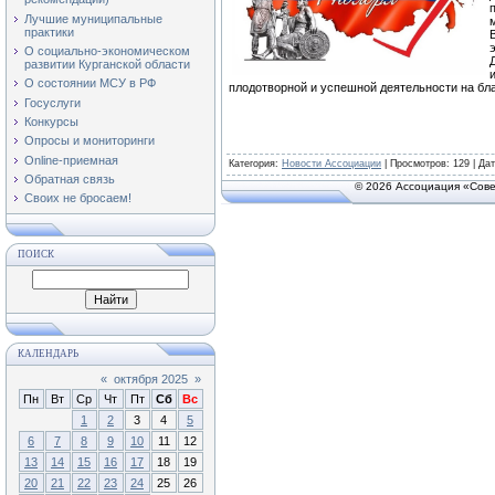
Лучшие муниципальные
практики
О социально-экономическом
развитии Курганской области
О состоянии МСУ в РФ
плодотворной и успешной деятельности на бла
Госуслуги
Конкурсы
Опросы и мониторинги
Online-приемная
Категория
:
Новости Ассоциации
|
Просмотров
: 129 | Да
Обратная связь
© 2026 Ассоциация «Сове
Своих не бросаем!
ПОИСК
КАЛЕНДАРЬ
«
октября 2025
»
Пн
Вт
Ср
Чт
Пт
Сб
Вс
1
2
3
4
5
6
7
8
9
10
11
12
13
14
15
16
17
18
19
20
21
22
23
24
25
26