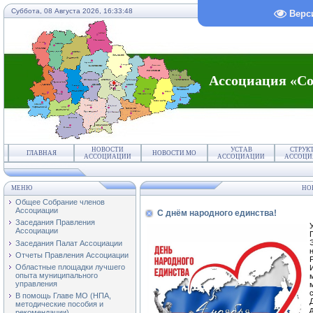
Суббота, 08 Августа 2026,
16:33:48
Верс
Ассоциация «Со
НОВОСТИ
УСТАВ
СТРУК
ГЛАВНАЯ
НОВОСТИ МО
АССОЦИАЦИИ
АССОЦИАЦИИ
АССОЦИ
МЕНЮ
НО
Общее Собрание членов
Ассоциации
С днём народного единства!
Заседания Правления
Ассоциации
Заседания Палат Ассоциации
Отчеты Правления Ассоциации
Областные площадки лучшего
опыта муниципального
управления
В помощь Главе МО (НПА,
методические пособия и
рекомендации)