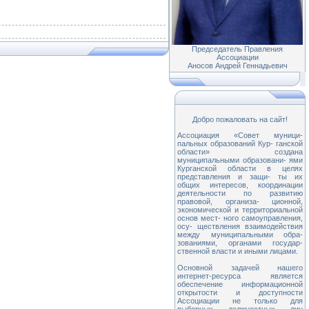
Председатель Правления
Ассоциации
Аносов Андрей Геннадьевич
Добро пожаловать на сайт!
Ассоциация «Совет муници-
пальных образований Кур- ганской
области» создана
муниципальными образовани- ями
Курганской области в целях
представления и защи- ты их
общих интересов, координации
деятельности по развитию
правовой, организа- ционной,
экономической и территориальной
основ мест- ного самоуправления,
осу- ществления взаимодействия
между муниципальными обра-
зованиями, органами государ-
ственной власти и иными лицами.
Основной задачей нашего
интернет-ресурса является
обеспечение информационной
открытости и доступности
Ассоциации не только для