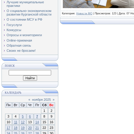
Лучшие муниципальные
практики
О социально-экономическом
Категория
:
Новости МО
|
Просмотров
: 123 | Дата:
07 Но
развитии Курганской области
О состоянии МСУ в РФ
Госуслуги
Конкурсы
Опросы и мониторинги
Online-приемная
Обратная связь
Своих не бросаем!
ПОИСК
КАЛЕНДАРЬ
«
ноября 2025
»
Пн
Вт
Ср
Чт
Пт
Сб
Вс
1
2
3
4
5
6
7
8
9
10
11
12
13
14
15
16
17
18
19
20
21
22
23
24
25
26
27
28
29
30