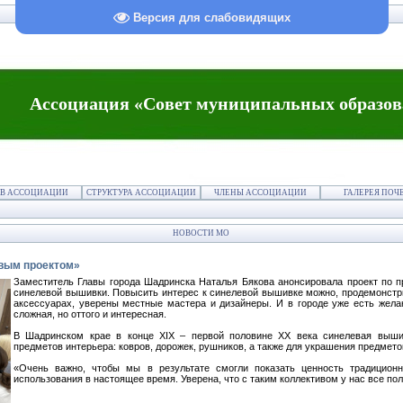
Версия для слабовидящих
Ассоциация «Совет муниципальных образов
В АССОЦИАЦИИ
СТРУКТУРА АССОЦИАЦИИ
ЧЛЕНЫ АССОЦИАЦИИ
ГАЛЕРЕЯ ПОЧ
НОВОСТИ МО
овым проектом»
Заместитель Главы города Шадринска Наталья Бякова анонсировала проект по 
синелевой вышивки. Повысить интерес к синелевой вышивке можно, продемонстр
аксессуарах, уверены местные мастера и дизайнеры. И в городе уже есть жел
сложная, но оттого и интересная.
В Шадринском крае в конце XIX – первой половине XX века синелевая выши
предметов интерьера: ковров, дорожек, рушников, а также для украшения предмет
«Очень важно, чтобы мы в результате смогли показать ценность традиционн
использования в настоящее время. Уверена, что с таким коллективом у нас все пол