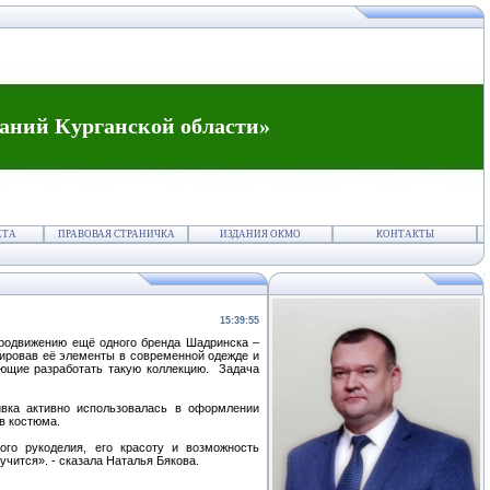
аний Курганской области»
ЕТА
ПРАВОВАЯ СТРАНИЧКА
ИЗДАНИЯ ОКМО
КОНТАКТЫ
15:39:55
продвижению ещё одного бренда Шадринска –
ировав её элементы в современной одежде и
ающие разработать такую коллекцию. Задача
вка активно использовалась в оформлении
ов костюма.
ого рукоделия, его красоту и возможность
учится». - сказала Наталья Бякова.