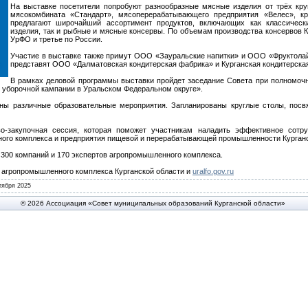
На выставке посетители попробуют разнообразные мясные изделия от трёх кру
мясокомбината «Стандарт», мясоперерабатывающего предприятия «Велес», кр
предлагают широчайший ассортимент продуктов, включающих как классическ
изделия, так и рыбные и мясные консервы. По объемам производства консервов К
УрФО и третье по России.
Участие в выставке также примут ООО «Зауральские напитки» и ООО «Фруктолай
представят ООО «Далматовская кондитерская фабрика» и Курганская кондитерска
В рамках деловой программы выставки пройдет заседание Совета при полномоч
ы уборочной кампании в Уральском Федеральном округе».
пны различные образовательные мероприятия. Запланированы круглые столы, посв
о-закупочная сессия, которая поможет участникам наладить эффективное сотр
ого комплекса и предприятия пищевой и перерабатывающей промышленности Курганс
 300 компаний и 170 экспертов агропромышленного комплекса.
агропромышленного комплекса Курганской области и
uralfo.gov.ru
тября 2025
© 2026 Ассоциация «Совет муниципальных образований Курганской области»