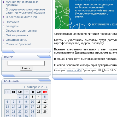
Лучшие муниципальные
практики
О социально-экономическом
развитии Курганской области
О состоянии МСУ в РФ
Госуслуги
Конкурсы
Опросы и мониторинги
также пленарная сессия «Итоги и перспектив
Online-приемная
Обратная связь
Гостям и участникам выставки будут досту
картофелеводства, кадрам, экспорту.
Своих не бросаем!
Важным элементом выставки станет торгов
представители Департамента агропромышленн
ПОИСК
В общей сложности выставка соберет порядка
С использованием информации Департамента 
Категория
:
Новости МО
|
Просмотров
: 119 | Дата:
24 Ок
КАЛЕНДАРЬ
«
октября 2025
»
Пн
Вт
Ср
Чт
Пт
Сб
Вс
1
2
3
4
5
6
7
8
9
10
11
12
13
14
15
16
17
18
19
20
21
22
23
24
25
26
27
28
29
30
31