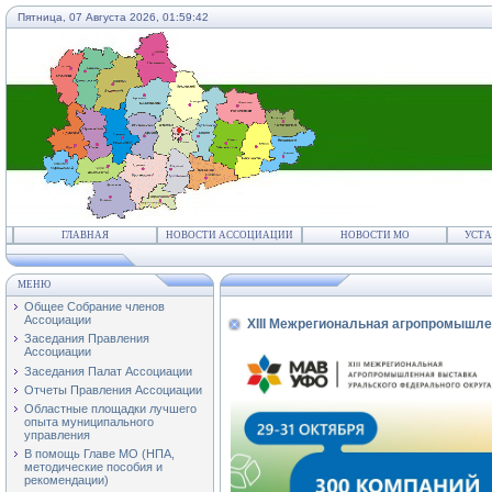
Пятница, 07 Августа 2026,
01:59:42
ГЛАВНАЯ
НОВОСТИ АССОЦИАЦИИ
НОВОСТИ МО
УСТА
МЕНЮ
Общее Собрание членов
Ассоциации
XIII Межрегиональная агропромышле
Заседания Правления
Ассоциации
Заседания Палат Ассоциации
Отчеты Правления Ассоциации
Областные площадки лучшего
опыта муниципального
управления
В помощь Главе МО (НПА,
методические пособия и
рекомендации)