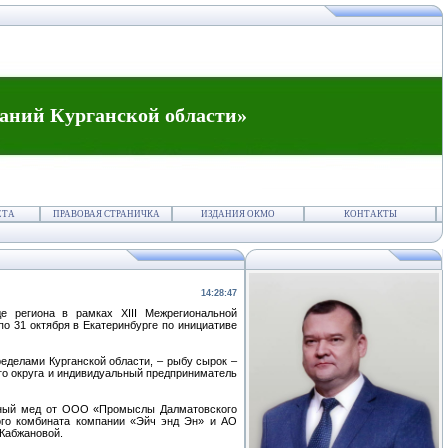
аний Курганской области»
ЕТА
ПРАВОВАЯ СТРАНИЧКА
ИЗДАНИЯ ОКМО
КОНТАКТЫ
14:28:47
е региона в рамках XIII Межрегиональной
о 31 октября в Екатеринбурге по инициативе
ределами Курганской области, – рыбу сырок –
го округа и индивидуальный предприниматель
усный мед от ООО «Промыслы Далматовского
ого комбината компании «Эйч энд Эн» и АО
Кабжановой.