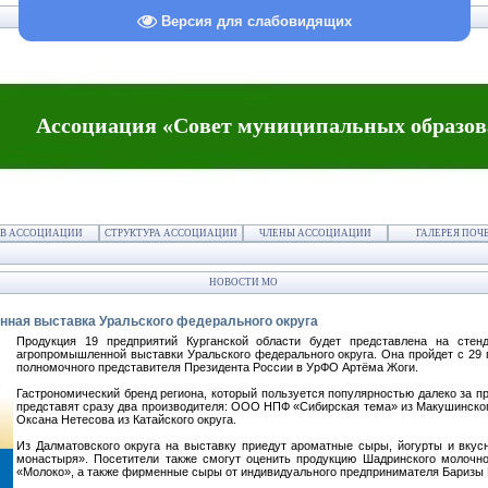
Версия для слабовидящих
Ассоциация «Совет муниципальных образов
В АССОЦИАЦИИ
СТРУКТУРА АССОЦИАЦИИ
ЧЛЕНЫ АССОЦИАЦИИ
ГАЛЕРЕЯ ПОЧ
НОВОСТИ МО
нная выставка Уральского федерального округа
Продукция 19 предприятий Курганской области будет представлена на стенд
агропромышленной выставки Уральского федерального округа. Она пройдет с 29 п
полномочного представителя Президента России в УрФО Артёма Жоги.
Гастрономический бренд региона, который пользуется популярностью далеко за п
представят сразу два производителя: ООО НПФ «Сибирская тема» из Макушинско
Оксана Нетесова из Катайского округа.
Из Далматовского округа на выставку приедут ароматные сыры, йогурты и вк
монастыря». Посетители также смогут оценить продукцию Шадринского молочн
«Молоко», а также фирменные сыры от индивидуального предпринимателя Баризы 