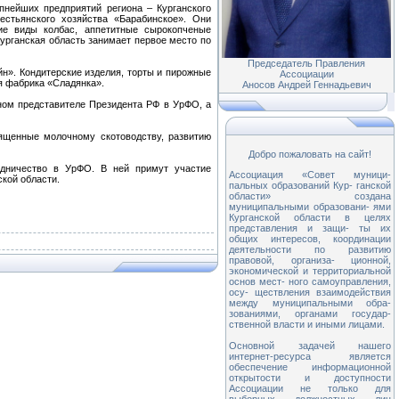
пнейших предприятий региона – Курганского
естьянского хозяйства «Барабинское». Они
ие виды колбас, аппетитные сырокопченые
урганская область занимает первое место по
Председатель Правления
н». Кондитерские изделия, торты и пирожные
Ассоциации
я фабрика «Сладянка».
Аносов Андрей Геннадьевич
ном представителе Президента РФ в УрФО, а
ященные молочному скотоводству, развитию
Добро пожаловать на сайт!
удничество в УрФО. В ней примут участие
Ассоциация «Совет муници-
кой области.
пальных образований Кур- ганской
области» создана
муниципальными образовани- ями
Курганской области в целях
представления и защи- ты их
общих интересов, координации
деятельности по развитию
правовой, организа- ционной,
экономической и территориальной
основ мест- ного самоуправления,
осу- ществления взаимодействия
между муниципальными обра-
зованиями, органами государ-
ственной власти и иными лицами.
Основной задачей нашего
интернет-ресурса является
обеспечение информационной
открытости и доступности
Ассоциации не только для