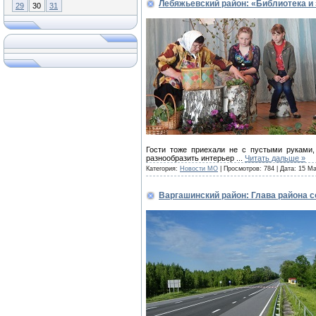
Лебяжьевский район: «Библиотека и
29
30
31
Гости тоже приехали не с пустыми руками,
разнообразить интерьер
...
Читать дальше »
Категория:
Новости МО
| Просмотров: 784 | Дата:
15 Ма
Варгашинский район: Глава района 