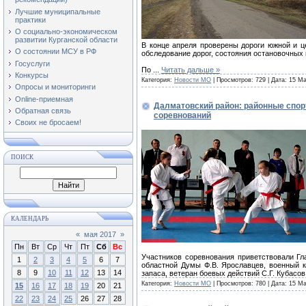
Лучшие муниципальные
практики
О социально-экономическом
развитии Курганской области
В конце апреля проверены дороги южной и ц
О состоянии МСУ в РФ
обследование дорог, состояния остановочных 
Госуслуги
По
...
Читать дальше »
Конкурсы
Категория:
Новости МО
| Просмотров: 729 | Дата:
15 Ма
Опросы и мониторинги
Online-приемная
Далматовский район: районные спо
Обратная связь
соревнований
Своих не бросаем!
ПОИСК
КАЛЕНДАРЬ
«
мая 2017
»
Пн
Вт
Ср
Чт
Пт
Сб
Вс
Участников соревнования приветствовали Гл
1
2
3
4
5
6
7
областной Думы Ф.В. Ярославцев, военный к
8
9
10
11
12
13
14
запаса, ветеран боевых действий С.Г. Кубасов
Категория:
Новости МО
| Просмотров: 780 | Дата:
15 Ма
15
16
17
18
19
20
21
22
23
24
25
26
27
28