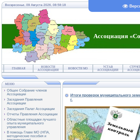
Воскресенье, 09 Августа 2026,
08:58:18
Верс
Ассоциация «Со
НОВОСТИ
УСТАВ
СТРУК
ГЛАВНАЯ
НОВОСТИ МО
АССОЦИАЦИИ
АССОЦИАЦИИ
АССОЦИ
МЕНЮ
Общее Собрание членов
Ассоциации
Итоги проверок муниципального земел
г.
Заседания Правления
Ассоциации
Заседания Палат Ассоциации
Отчеты Правления Ассоциации
Областные площадки лучшего
опыта муниципального
управления
В помощь Главе МО (НПА,
методические пособия и
рекомендации)