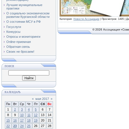
Лучшие муниципальные
практики
О социально-экономическом
развитии Курганской области
Категория:
Новости Ассоциации
| Просмотров: 1495 | Д
О состоянии МСУ в РФ
Госуслуги
© 2026 Ассоциация «Сове
Конкурсы
Опросы и мониторинги
Online-приемная
Обратная связь
Своих не бросаем!
ПОИСК
КАЛЕНДАРЬ
«
мая 2017
»
Пн
Вт
Ср
Чт
Пт
Сб
Вс
1
2
3
4
5
6
7
8
9
10
11
12
13
14
15
16
17
18
19
20
21
22
23
24
25
26
27
28