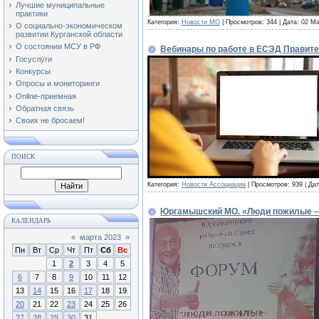
Лучшие муниципальные
практики
Категория:
Новости МО
| Просмотров: 344 | Дата:
02 Ма
О социально-экономическом
развитии Курганской области
О состоянии МСУ в РФ
Вебинары по работе в ЕСЭД Правите
Госуслуги
Конкурсы
Опросы и мониторинги
Online-приемная
Обратная связь
Своих не бросаем!
ПОИСК
Категория:
Новости Ассоциации
| Просмотров: 939 | Да
Юргамышский МО. «Люди пожилые –
КАЛЕНДАРЬ
«
марта 2023
»
Пн
Вт
Ср
Чт
Пт
Сб
Вс
1
2
3
4
5
6
7
8
9
10
11
12
13
14
15
16
17
18
19
20
21
22
23
24
25
26
27
28
29
30
31