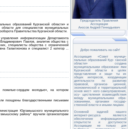
Председатель Правления
Ассоциации
альных образований Курганской области» и
Аносов Андрей Геннадьевич
й области для специалистов муниципальных
ооборота Правительства Курганской области.
управления информатизации Департамента
 Владимирович Павлов, аналитик общества с
ких, специалисты общества с ограниченной
вна Галактионова и специалист 2 категор
...
Добро пожаловать на сайт!
Ассоциация «Совет муници-
пальных образований Кур- ганской
области» создана
муниципальными образовани- ями
Курганской области в целях
представления и защи- ты их
общих интересов, координации
деятельности по развитию
правовой, организа- ционной,
экономической и территориальной
 пожилые-сердцем молодые», на котором
основ мест- ного самоуправления,
осу- ществления взаимодействия
между муниципальными обра-
были поощрены благодарственными письмами
зованиями, органами государ-
ственной власти и иными лицами.
инистрация Юргамышского муниципального
Основной задачей нашего
гамышскому району" вручили организаторам
интернет-ресурса является
обеспечение информационной
открытости и доступности
Ассоциации не только для