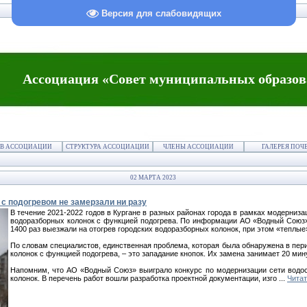
Версия для слабовидящих
Ассоциация «Совет муниципальных образов
В АССОЦИАЦИИ
СТРУКТУРА АССОЦИАЦИИ
ЧЛЕНЫ АССОЦИАЦИИ
ГАЛЕРЕЯ ПОЧ
02 МАРТА 2023
 с подогревом не замерзали ни разу
В течение 2021-2022 годов в Кургане в разных районах города в рамках модерниз
водоразборных колонок с функцией подогрева. По информации АО «Водный Союз»
1400 раз выезжали на отогрев городских водоразборных колонок, при этом «теплые»
По словам специалистов, единственная проблема, которая была обнаружена в пер
колонок с функцией подогрева, – это западание кнопок. Их замена занимает 20 ми
Напомним, что АО «Водный Союз» выиграло конкурс по модернизации сети водо
колонок. В перечень работ вошли разработка проектной документации, изго
...
Читат