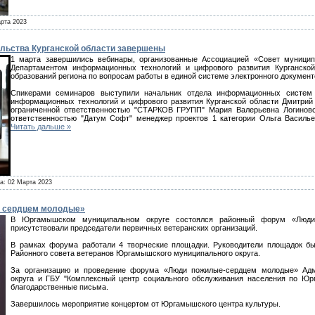
рта 2023
льства Курганской области завершены
1 марта завершились вебинары, организованные Ассоциацией «Совет муницип
Департаментом информационных технологий и цифрового развития Курганско
образований региона по вопросам работы в единой системе электронного документ
Спикерами семинаров выступили начальник отдела информационных систем 
информационных технологий и цифрового развития Курганской области Дмитрий
ограниченной ответственностью "СТАРКОВ ГРУПП" Мария Валерьевна Логиновс
ответственностью "Датум Софт" менеджер проектов 1 категории Ольга Василье
Читать дальше »
та:
02 Марта 2023
 сердцем молодые»
В Юргамышском муниципальном округе состоялся районный форум «Люди
присутствовали председатели первичных ветеранских организаций.
В рамках форума работали 4 творческие площадки. Руководители площадок 
Районного совета ветеранов Юргамышского муниципального округа.
За организацию и проведение форума «Люди пожилые-сердцем молодые» Адм
округа и ГБУ "Комплексный центр социального обслуживания населения по Юр
благодарственные письма.
Завершилось мероприятие концертом от Юргамышского центра культуры.