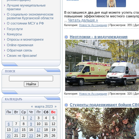
Лучшие муниципальные
практики
В оставшиеся два дня ещё можете успеть ста
О социально-экономическом
повышение эффективности местного самоупра
развитии Курганской области
...
Читать дальше »
О состоянии МСУ в РФ
Категория:
Новости Ассоциации
| Просмотров: 355 | Да
Госуслуги
Конкурсы
Неотложки – в медучреждения
Опросы и мониторинги
Online-приемная
Обратная связь
Своих не бросаем!
ПОИСК
Категория:
Новости Ассоциации
| Просмотров: 320 | Да
КАЛЕНДАРЬ
Студенты поддерживают бойцов СВ
«
марта 2023
»
Пн
Вт
Ср
Чт
Пт
Сб
Вс
1
2
3
4
5
6
7
8
9
10
11
12
13
14
15
16
17
18
19
20
21
22
23
24
25
26