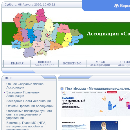
Суббота, 08 Августа 2026,
16:05:22
Верс
Ассоциация «Со
НОВОСТИ
УСТАВ
СТРУК
ГЛАВНАЯ
НОВОСТИ МО
АССОЦИАЦИИ
АССОЦИАЦИИ
АССОЦИ
МЕНЮ
Общее Собрание членов
Ассоциации
Платформа «Муниципальныйдиалог.ру
Заседания Правления
Ассоциации
Заседания Палат Ассоциации
Отчеты Правления Ассоциации
Областные площадки лучшего
опыта муниципального
управления
В помощь Главе МО (НПА,
методические пособия и
рекомендации)