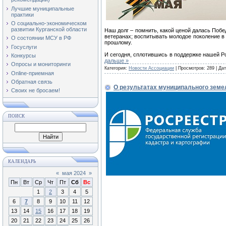
Лучшие муниципальные
практики
О социально-экономическом
развитии Курганской области
Наш долг – помнить, какой ценой далась Побе
ветеранах; воспитывать молодое поколение в
О состоянии МСУ в РФ
прошлому.
Госуслуги
И сегодня, сплотившись в поддержке нашей Р
Конкурсы
дальше »
Опросы и мониторинги
Категория:
Новости Ассоциации
| Просмотров: 289 | Да
Online-приемная
Обратная связь
О результатах муниципального земе
Своих не бросаем!
ПОИСК
КАЛЕНДАРЬ
«
мая 2024
»
Пн
Вт
Ср
Чт
Пт
Сб
Вс
1
2
3
4
5
6
7
8
9
10
11
12
13
14
15
16
17
18
19
20
21
22
23
24
25
26