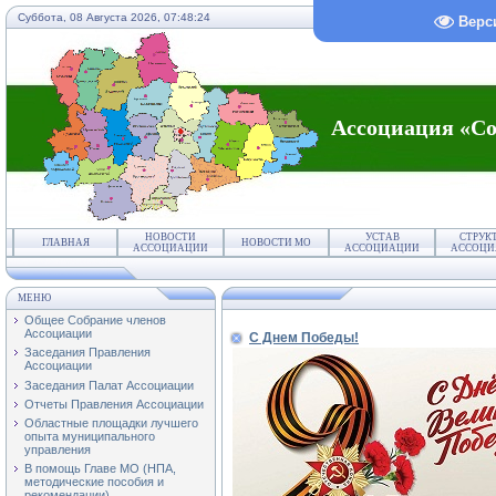
Суббота, 08 Августа 2026,
07:48:24
Верс
Ассоциация «Со
НОВОСТИ
УСТАВ
СТРУК
ГЛАВНАЯ
НОВОСТИ МО
АССОЦИАЦИИ
АССОЦИАЦИИ
АССОЦИ
МЕНЮ
Общее Собрание членов
Ассоциации
С Днем Победы!
Заседания Правления
Ассоциации
Заседания Палат Ассоциации
Отчеты Правления Ассоциации
Областные площадки лучшего
опыта муниципального
управления
В помощь Главе МО (НПА,
методические пособия и
рекомендации)