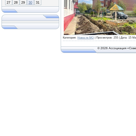
27
28
29
30
31
Категория:
Новости МО
| Просмотров: 255 | Дата:
15 Ма
© 2026 Ассоциация «Сове