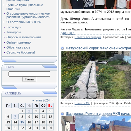
Лучшие муниципальные
практики
музыкальной школы с 1974 по 2012 год на прот
О социально-экономическом
развитии Курганской области
Дочь Шмидт Анна Анатольевна в этой же 
О состоянии МСУ в РФ
настоящее время.
Госуслуги
Касько Лариса Николаевна, родная сестра Н
Конкурсы
дальше »
Опросы и мониторинги
Категория:
Новости Ассоциации
| Просмотров: 247 | Да
Online-приемная
Обратная связь
Петуховский округ. Заключен контра
Своих не бросаем!
ПОИСК
КАЛЕНДАРЬ
«
мая 2024
»
Категория:
Новости МО
| Просмотров: 266 | Дата:
15 Ма
Пн
Вт
Ср
Чт
Пт
Сб
Вс
1
2
3
4
5
Шадринск. Ремонт дворов МКД нача
6
7
8
9
10
11
12
13
14
15
16
17
18
19
20
21
22
23
24
25
26