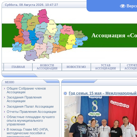
Суббота, 08 Августа 2026,
10:47:28
Верс
Ассоциация «Со
НОВОСТИ
УСТАВ
СТРУК
ГЛАВНАЯ
НОВОСТИ МО
АССОЦИАЦИИ
АССОЦИАЦИИ
АССОЦИ
МЕНЮ
Общее Собрание членов
Ассоциации
Год семьи. 15 мая – Международный
Заседания Правления
Ассоциации
Заседания Палат Ассоциации
Отчеты Правления Ассоциации
Областные площадки лучшего
опыта муниципального
управления
В помощь Главе МО (НПА,
методические пособия и
рекомендации)